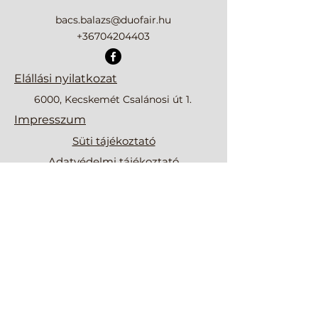
bacs.balazs@duofair.hu
+36704204403
Elállási nyilatkozat
6000, Kecskemét Csalánosi út 1.
Impresszum
Süti tájékoztató
Adatvédelmi tájékoztató
ÁSZF
DUOFAIR-KER Kereskedelmi és Szolgáltató
Korlátolt Felelősségű Társaság
Adószám:
14916276203
Cégjegyzékszám:
03 09 118861